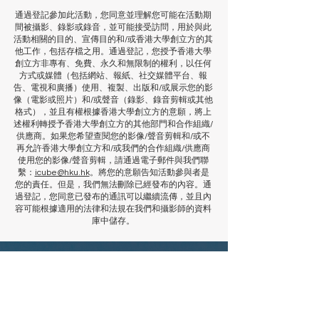
通過登記參加此活動，您同意並理解您可能在活動期
間被攝影、錄影或錄音，並可能接受訪問，用於與此
活動相關的目的、宣傳目的和/或香港大學創立方的其
他工作，包括存檔之用。通過登記，您授予香港大學
創立方非專有、免費、永久和無限制的權利，以任何
方式或媒體（包括網站、報紙、社交媒體平台、報
告、電視和廣播）使用、複製、出版和/或展示您的影
像（電影或照片）和/或聲音（錄影、錄音剪輯或其他
格式），並且有權根據香港大學創立方的意願，將上
述權利轉授予香港大學創立方的其他部門和合作組織/
供應商。如果您希望查閱您的影像/聲音剪輯和/或不
再允許香港大學創立方和/或我們的合作組織/供應商
使用您的影像/聲音剪輯，請通過電子郵件與我們聯
繫：
icube@hku.hk
。將您的意願告知活動參與者是
您的責任。但是，我們無法刪除已經發布的內容。通
過登記，您同意已發布的通訊可以繼續流傳，並且內
容可能根據適用的法律和法規在我們和攝影師的資料
庫中儲存。
了解更多
使用你的電郵註冊以獲得更多場地