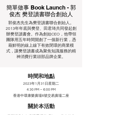
簡單做事 Book Launch - 郭
俊杰 樊登讀書聯合創始人
郭俊杰先生為樊登讀書聯合創始人。
2013年年底與樊登、田君琦共同發起創
辦樊登讀書會。作為創始CEO，他帶領
團隊用五年時間開創了一個新行業，憑
藉鮮明的線上線下有效閉環的商業模
式，讓樊登讀書成為聚焦知識服務的精
神消費行業頭部品牌企業。
時間和地點
2023年1月31日星期二
4:30 PM – 6:00 PM
香港中環康樂廣場8號交易廣場二座
​關於本活動