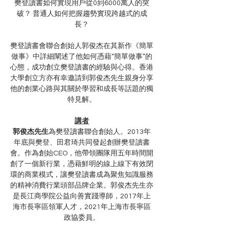
樊登讀書如何實現用戶從0到6000萬人的突
破？ 普通人如何把握趨勢實現跨越式的成
長？
樊登讀書會聯合創始人郭俊杰在其新作《簡單
做事》中詳細闡述了他如何憑藉“簡單做事”的
心態，成功創立樊登讀書的經驗與心得。香港
大學創立方亦有幸邀請到郭俊杰先生親身分享
他的創業心路與其關於學習和成長等話題的獨
特見解。
講者
郭俊杰先生
為樊登讀書聯合創始人。2013年
年底與樊登、田君琦共同發起創辦樊登讀書
會。作為創始CEO，他帶領團隊用五年時間開
創了一個新行業，憑藉鮮明的線上線下有效閉
環的商業模式，讓樊登讀書成為聚焦知識服務
的精神消費行業頭部品牌企業。郭俊杰先生亦
是長江商學院公益向善實踐導師，2017年上
海市長寧區領軍人才，2021年上海市長寧區
政協委員。