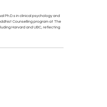
l Ph.D.s in clinical psychology and 
Buddhist Counselling program at The 
ncluding Harvard and UBC, reflecting 