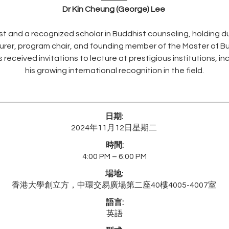
Dr Kin Cheung (George) Lee 
ist and a recognized scholar in Buddhist counseling, holding dua
cturer, program chair, and founding member of the Master of 
 received invitations to lecture at prestigious institutions, i
his growing international recognition in the field.
日期:
2024年11月12日星期二
時間:
4:00 PM – 6:00 PM
場地:
香港大學創立方，中環交易廣場第二座40樓4005-4007室
語言:
英語