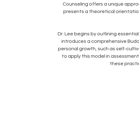
Counseling offers a unique appro
presents a theoretical orientatio
Dr. Lee begins by outlining essenti
introduces a comprehensive Buddhi
personal growth, such as self-culti
to apply this model in assessment,
these practic