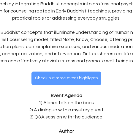
ach by integrating Buddhist concepts into professional psyc
n for counseling rooted in Early Buddhist teachings, providing
practical tools for addressing everyday struggles.
al Buddhist concepts that illuminate understanding of human n
st counseling model, titled Note, Know, Choose, offering pra
vation plans, contemplative exercises, and various meditatio
 conceptualization, and intervention, Dr. Lee shares real-life
es can effectively alleviate stress and promote well-being in c
Check out more event highlights
Event Agenda
1) A brief talk on the book
2) A dialogue with a mystery guest
3) Q&A session with the audience 
Author