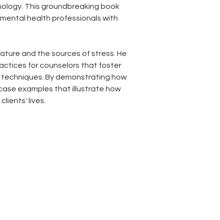
hology. This groundbreaking book 
 mental health professionals with 
ature and the sources of stress. He 
ctices for counselors that foster 
n techniques. By demonstrating how 
 case examples that illustrate how 
lients' lives.