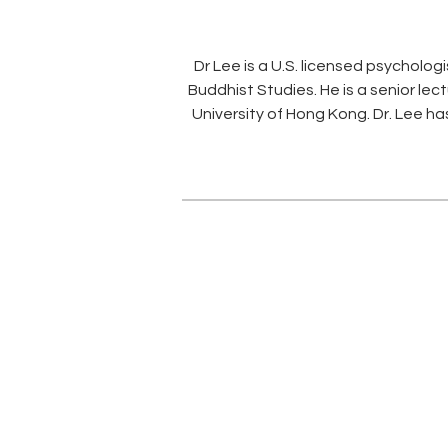
Dr Lee is a U.S. licensed psycholog
Buddhist Studies. He is a senior le
University of Hong Kong. Dr. Lee has