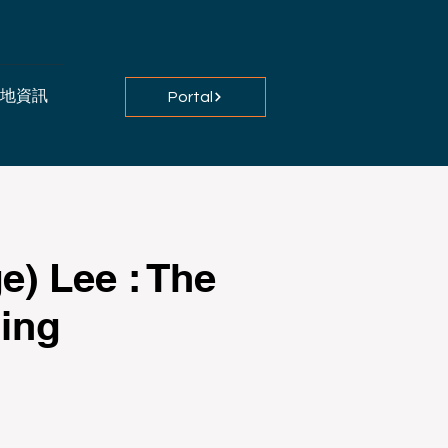
地資訊
Portal
e) Lee : The
ing