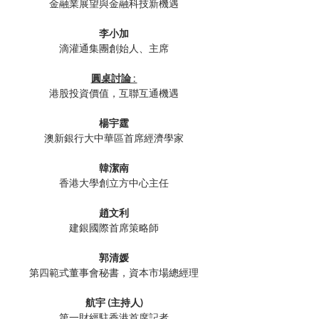
金融業展望與金融科技新機遇
李小加
滴灌通集團創始人、主席
圓桌討論 : 
港股投資價值，互聯互通機遇
楊宇霆
澳新銀行大中華區首席經濟學家
韓潔南
香港大學創立方中心主任
趙文利
建銀國際首席策略師
郭清媛
第四範式董事會秘書，資本市場總經理
航宇 (主持人)
第一財經駐香港首席記者