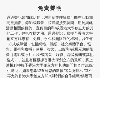
免責聲明
通過登記參加此活動，您同意並理解您可能在活動期
間被攝影、錄影或錄音，並可能接受訪問，用於與此
活動相關的目的、宣傳目的和/或香港大學創立方的其
他工作，包括存檔之用。通過登記，您授予香港大學
創立方非專有、免費、永久和無限制的權利，以任何
方式或媒體（包括網站、報紙、社交媒體平台、報
告、電視和廣播）使用、複製、出版和/或展示您的影
像（電影或照片）和/或聲音（錄影、錄音剪輯或其他
格式），並且有權根據香港大學創立方的意願，將上
述權利轉授予香港大學創立方的其他部門和合作組織/
供應商。如果您希望查閱您的影像/聲音剪輯和/或不
再允許香港大學創立方和/或我們的合作組織/供應商
使用您的影像/聲音剪輯，請通過電子郵件與我們聯
繫：
icube@hku.hk
。將您的意願告知活動參與者是
您的責任。但是，我們無法刪除已經發布的內容。通
過登記，您同意已發布的通訊可以繼續流傳，並且內
容可能根據適用的法律和法規在我們和攝影師的資料
庫中儲存。
了解更多