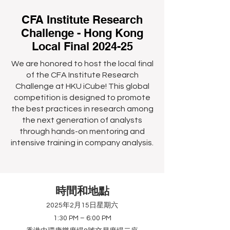
CFA Institute Research
Challenge - Hong Kong
Local Final 2024-25
We are honored to host the local final
of the CFA Institute Research
Challenge at HKU iCube! This global
competition is designed to promote
the best practices in research among
the next generation of analysts
through hands-on mentoring and
intensive training in company analysis.
時間和地點
2025年2月15日星期六
1:30 PM – 6:00 PM