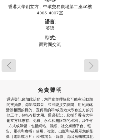
香港大學創立方，中環交易廣場第二座40樓
4005-4007室
語言:
英語
型式:
面對面交流
免責聲明
通過登記參加此活動，您同意並理解您可能在活動期
間被攝影、錄影或錄音，並可能接受訪問，用於與此
活動相關的目的、宣傳目的和/或香港大學創立方的其
他工作，包括存檔之用。通過登記，您授予香港大學
創立方非專有、免費、永久和無限制的權利，以任何
方式或媒體（包括網站、報紙、社交媒體平台、報
告、電視和廣播）使用、複製、出版和/或展示您的影
像（電影或照片）和/或聲音（錄影、錄音剪輯或其他