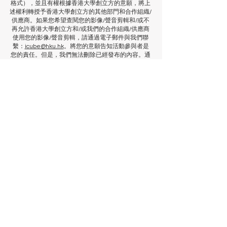
格式），並且有權根據香港大學創立方的意願，將上
述權利轉授予香港大學創立方的其他部門和合作組織/
供應商。如果您希望查閱您的影像/聲音剪輯和/或不
再允許香港大學創立方和/或我們的合作組織/供應商
使用您的影像/聲音剪輯，請通過電子郵件與我們聯
繫：
icube@hku.hk
。將您的意願告知活動參與者是
您的責任。但是，我們無法刪除已經發布的內容。通
過登記，您同意已發布的通訊可以繼續流傳，並且內
容可能根據適用的法律和法規在我們和攝影師的資料
庫中儲存。
了解更多
使用你的電郵註冊以獲得更多場地
資訊和活動更新
名字
姓氏