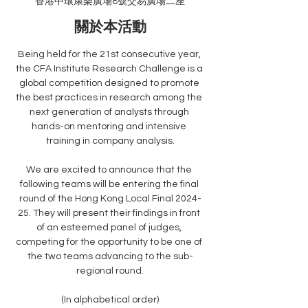
香港中環康樂廣場8號交易廣場二座
關於本活動
Being held for the 21st consecutive year, 
the CFA Institute Research Challenge is a 
global competition designed to promote 
the best practices in research among the 
next generation of analysts through 
hands-on mentoring and intensive 
training in company analysis.
We are excited to announce that the 
following teams will be entering the final 
round of the Hong Kong Local Final 2024-
25. They will present their findings in front 
of an esteemed panel of judges, 
competing for the opportunity to be one of 
the two teams advancing to the sub-
regional round.
(In alphabetical order)