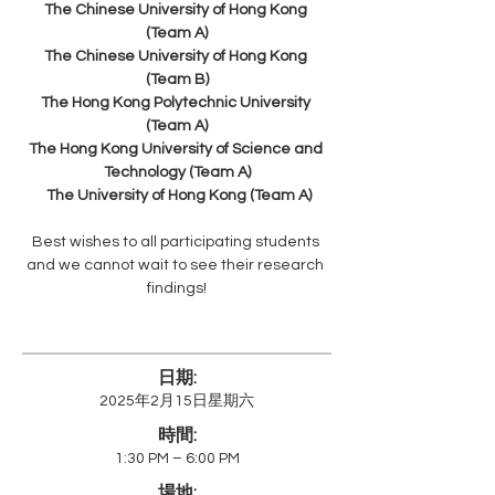
The Chinese University of Hong Kong 
(Team A)
The Chinese University of Hong Kong 
(Team B)
The Hong Kong Polytechnic University 
(Team A)
The Hong Kong University of Science and 
Technology (Team A)
 The University of Hong Kong (Team A)
Best wishes to all participating students 
and we cannot wait to see their research 
findings!
日期:
2025年2月15日星期六
時間:
1:30 PM – 6:00 PM
場地: