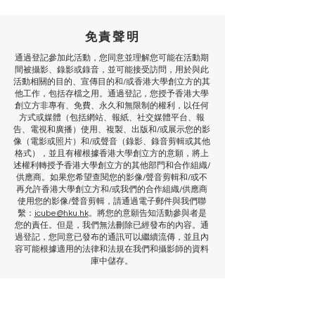
免責聲明
通過登記參加此活動，您同意並理解您可能在活動期
間被攝影、錄影或錄音，並可能接受訪問，用於與此
活動相關的目的、宣傳目的和/或香港大學創立方的其
他工作，包括存檔之用。通過登記，您授予香港大學
創立方非專有、免費、永久和無限制的權利，以任何
方式或媒體（包括網站、報紙、社交媒體平台、報
告、電視和廣播）使用、複製、出版和/或展示您的影
像（電影或照片）和/或聲音（錄影、錄音剪輯或其他
格式），並且有權根據香港大學創立方的意願，將上
述權利轉授予香港大學創立方的其他部門和合作組織/
供應商。如果您希望查閱您的影像/聲音剪輯和/或不
再允許香港大學創立方和/或我們的合作組織/供應商
使用您的影像/聲音剪輯，請通過電子郵件與我們聯
繫：
icube@hku.hk
。將您的意願告知活動參與者是
您的責任。但是，我們無法刪除已經發布的內容。通
過登記，您同意已發布的通訊可以繼續流傳，並且內
容可能根據適用的法律和法規在我們和攝影師的資料
庫中儲存。