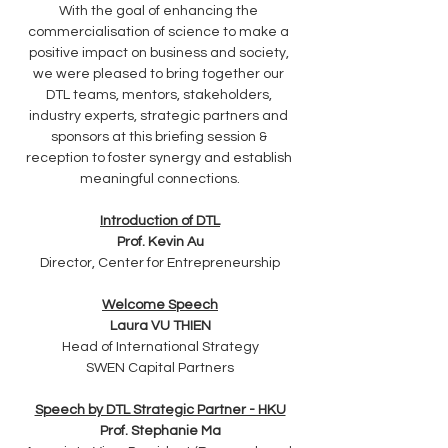
With the goal of enhancing the 
commercialisation of science to make a 
positive impact on business and society, 
we were pleased to bring together our 
DTL teams, mentors, stakeholders, 
industry experts, strategic partners and 
sponsors at this briefing session & 
reception to foster synergy and establish 
meaningful connections.​
Introduction of DTL
Prof. Kevin Au
Director, Center for Entrepreneurship
Welcome Speech
Laura VU THIEN
Head of International Strategy
SWEN Capital Partners
Speech by DTL Strategic Partner - HKU
Prof. Stephanie Ma