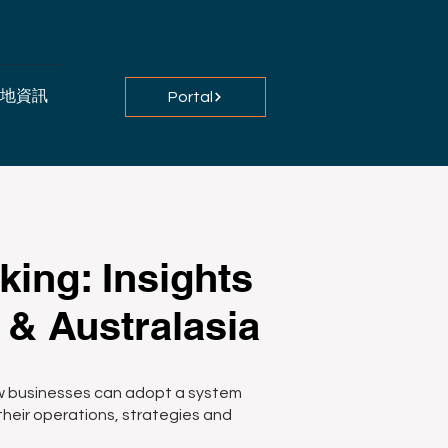
地資訊
Portal
ing: Insights
& Australasia
how businesses can adopt a system
their operations, strategies and