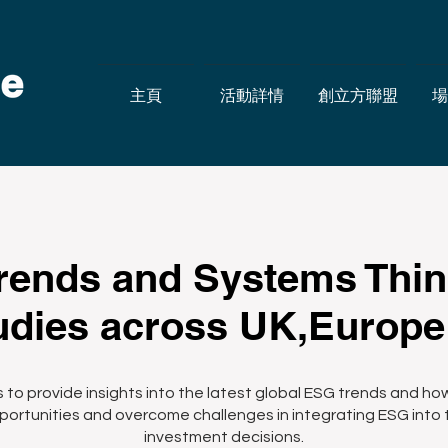
主頁
活動詳情
創立方聯盟
場
rends and Systems Think
udies across UK,Europe 
is to provide insights into the latest global ESG trends and 
ortunities and overcome challenges in integrating ESG into 
investment decisions.