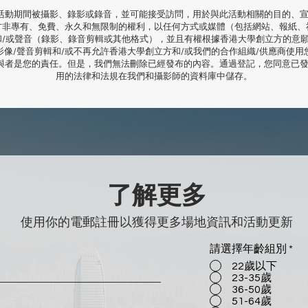
活動期間被攝影、錄影或錄音，並可能接受訪問，用於與此活動相關的目的、宣
方非專有、免費、永久和無限制的權利，以任何方式或媒體（包括網站、報紙、
和/或聲音（錄影、錄音剪輯或其他格式），並且有權根據香港大學創立方的意
影像/聲音剪輯和/或不再允許香港大學創立方和/或我們的合作組織/供應商使用
與者是您的責任。但是，我們無法刪除已經發布的內容。通過登記，您同意已
用的法律和法規在我們和攝影師的資料庫中儲存。
了解更多
使用你的電郵註冊以獲得更多場地資訊和活動更新
請選擇年齡組別
*
22歲以下
23-35歲
36-50歲
51-64歲