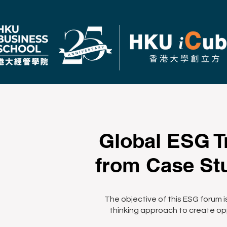
Global ESG T
from Case St
The objective of this ESG forum 
thinking approach to create opp