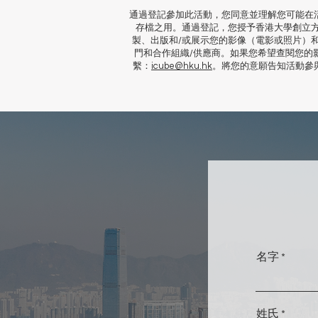
通過登記參加此活動，您同意並理解您可能在
存檔之用。通過登記，您授予香港大學創立
製、出版和/或展示您的影像（電影或照片）
門和合作組織/供應商。如果您希望查閱您的
繫：
icube@hku.hk
。將您的意願告知活動參
名字
姓氏