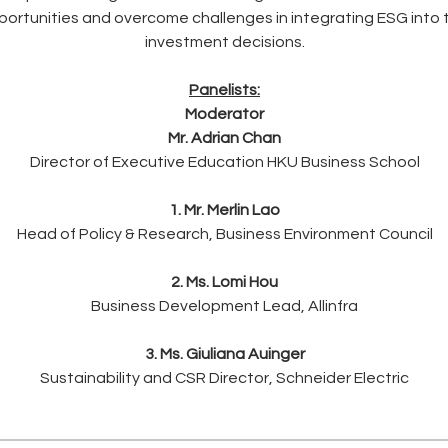
ortunities and overcome challenges in integrating ESG into t
investment decisions.
Panelists:
Moderator
Mr. Adrian Chan
Director of Executive Education HKU Business School
1. Mr. Merlin Lao
Head of Policy & Research, Business Environment Council
2. Ms. Lomi Hou
Business Development Lead, Allinfra
3. Ms. Giuliana Auinger
Sustainability and CSR Director, Schneider Electric